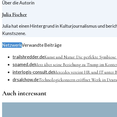
Über die Autorin
Julia Fischer
Julia hat einen Hintergrund in Kulturjournalismus und berich
Kunstszene.
Netzwerk
Verwandte Beiträge
trailshredder.de
Kunst und Natur: Die perfekte Symbiose
soamed.de
Merz über seine Beziehung zu Trump im Kontex
interlogis-consult.de
Mercedes vereint HR und IT unter B
drsalchow.de
Technologiekonzern eröffnet Werk in Deutsc
Auch interessant