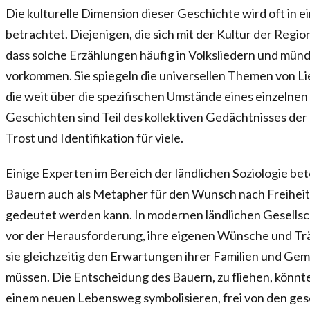
Die kulturelle Dimension dieser Geschichte wird oft in
betrachtet. Diejenigen, die sich mit der Kultur der Regi
dass solche Erzählungen häufig in Volksliedern und mün
vorkommen. Sie spiegeln die universellen Themen von Lie
die weit über die spezifischen Umstände eines einzelne
Geschichten sind Teil des kollektiven Gedächtnisses de
Trost und Identifikation für viele.
Einige Experten im Bereich der ländlichen Soziologie bet
Bauern auch als Metapher für den Wunsch nach Freihei
gedeutet werden kann. In modernen ländlichen Gesells
vor der Herausforderung, ihre eigenen Wünsche und Tr
sie gleichzeitig den Erwartungen ihrer Familien und G
müssen. Die Entscheidung des Bauern, zu fliehen, könn
einem neuen Lebensweg symbolisieren, frei von den ges