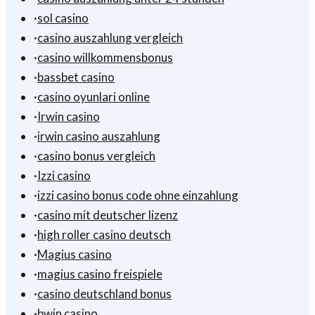
·
sol casino
·
casino auszahlung vergleich
·
casino willkommensbonus
·
bassbet casino
·
casino oyunlari online
·
Irwin casino
·
irwin casino auszahlung
·
casino bonus vergleich
·
Izzi casino
·
izzi casino bonus code ohne einzahlung
·
casino mit deutscher lizenz
·
high roller casino deutsch
·
Magius casino
·
magius casino freispiele
·
casino deutschland bonus
·
bwin casino