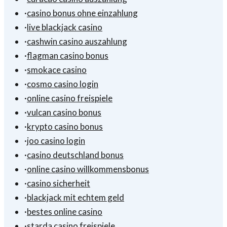
·
casino bonus ohne einzahlung
·
live blackjack casino
·
cashwin casino auszahlung
·
flagman casino bonus
·
smokace casino
·
cosmo casino login
·
online casino freispiele
·
vulcan casino bonus
·
krypto casino bonus
·
joo casino login
·
casino deutschland bonus
·
online casino willkommensbonus
·
casino sicherheit
·
blackjack mit echtem geld
·
bestes online casino
·
starda casino freispiele