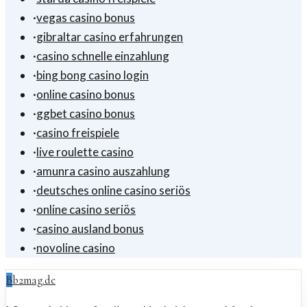
·
vegas casino bonus
·
gibraltar casino erfahrungen
·
casino schnelle einzahlung
·
bing bong casino login
·
online casino bonus
·
ggbet casino bonus
·
casino freispiele
·
live roulette casino
·
amunra casino auszahlung
·
deutsches online casino seriös
·
online casino seriös
·
casino ausland bonus
·
novoline casino
B
b2mag.de