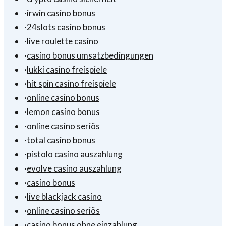
·
irwin casino bonus
·
24slots casino bonus
·
live roulette casino
·
casino bonus umsatzbedingungen
·
lukki casino freispiele
·
hit spin casino freispiele
·
online casino bonus
·
lemon casino bonus
·
online casino seriös
·
total casino bonus
·
pistolo casino auszahlung
·
evolve casino auszahlung
·
casino bonus
·
live blackjack casino
·
online casino seriös
·
casino bonus ohne einzahlung