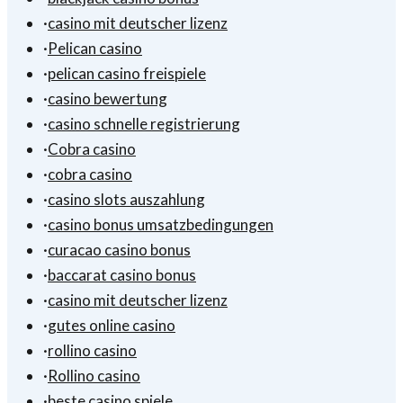
·
casino mit deutscher lizenz
·
Pelican casino
·
pelican casino freispiele
·
casino bewertung
·
casino schnelle registrierung
·
Cobra casino
·
cobra casino
·
casino slots auszahlung
·
casino bonus umsatzbedingungen
·
curacao casino bonus
·
baccarat casino bonus
·
casino mit deutscher lizenz
·
gutes online casino
·
rollino casino
·
Rollino casino
·
beste casino spiele