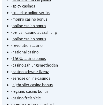
·
spicy casinos
·
roulette online seriös
·
monro casino bonus
·
online casino bonus
·
pelican casino auszahlung
·
online casino bonus
·
revolution casino
·
national casino
·
150% casino bonus
·
casino zahlungsmethoden
·
casino schweiz lizenz
·
seriöse online casinos
·
highroller casino bonus
·
legiano casino bonus
·
casino freispiele
·
crypto casino sicherheit