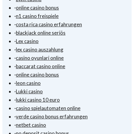
·
online casino bonus
·
n1 casino freispiele
·
costa rica casino erfahrungen
·
blackjack online seriös
·
Lex casino
·
lex casino auszahlung
·
casino oyunlari online
·
baccarat casino online
·
online casino bonus
·
leon casino
·
Lukki casino
·
lukki casino 10 euro
·
casino spielautomaten online
·
verde casino bonus erfahrungen
·
netbet casino
·
no deposit casino bonus