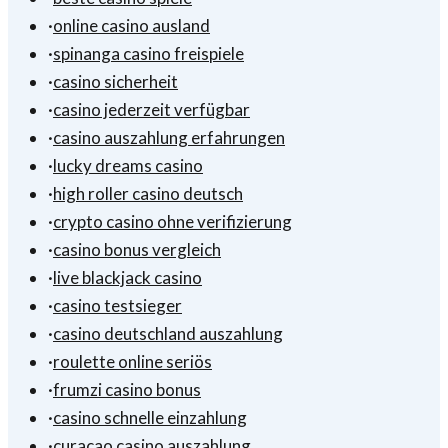
·
online casino ausland
·
spinanga casino freispiele
·
casino sicherheit
·
casino jederzeit verfügbar
·
casino auszahlung erfahrungen
·
lucky dreams casino
·
high roller casino deutsch
·
crypto casino ohne verifizierung
·
casino bonus vergleich
·
live blackjack casino
·
casino testsieger
·
casino deutschland auszahlung
·
roulette online seriös
·
frumzi casino bonus
·
casino schnelle einzahlung
·
curacao casino auszahlung