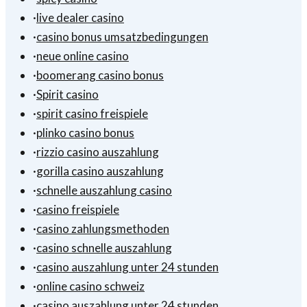
·
live dealer casino
·
casino bonus umsatzbedingungen
·
neue online casino
·
boomerang casino bonus
·
Spirit casino
·
spirit casino freispiele
·
plinko casino bonus
·
rizzio casino auszahlung
·
gorilla casino auszahlung
·
schnelle auszahlung casino
·
casino freispiele
·
casino zahlungsmethoden
·
casino schnelle auszahlung
·
casino auszahlung unter 24 stunden
·
online casino schweiz
·
casino auszahlung unter 24 stunden