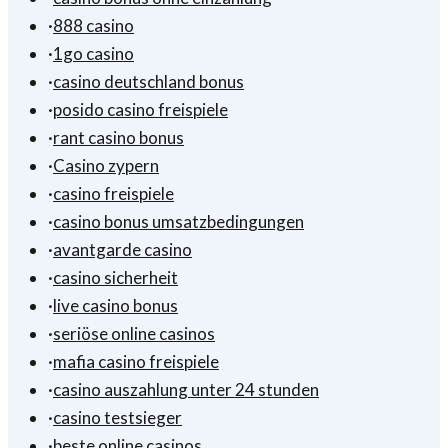
·
888 casino
·
1go casino
·
casino deutschland bonus
·
posido casino freispiele
·
rant casino bonus
·
Casino zypern
·
casino freispiele
·
casino bonus umsatzbedingungen
·
avantgarde casino
·
casino sicherheit
·
live casino bonus
·
seriöse online casinos
·
mafia casino freispiele
·
casino auszahlung unter 24 stunden
·
casino testsieger
·
beste online casinos