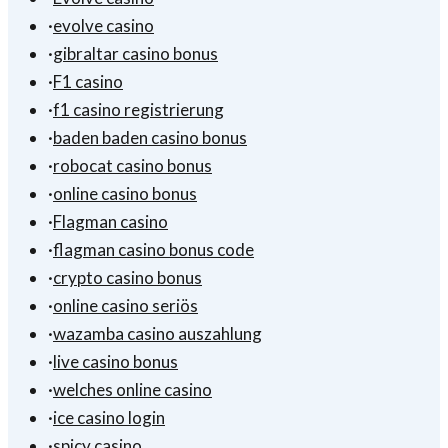
·
evolve casino
·
gibraltar casino bonus
·
F1 casino
·
f1 casino registrierung
·
baden baden casino bonus
·
robocat casino bonus
·
online casino bonus
·
Flagman casino
·
flagman casino bonus code
·
crypto casino bonus
·
online casino seriös
·
wazamba casino auszahlung
·
live casino bonus
·
welches online casino
·
ice casino login
·
spicy casino