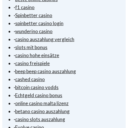
·
f1 casino
·
Spinbetter casino
·
spinbetter casino login
·
wunderino casino
·
casino auszahlung vergleich
·
slots mit bonus
·
casino hohe einsätze
·
casino freispiele
·
beep beep casino auszahlung
·
cashed casino
·
bitcoin casino vodds
·
Echtgeld casino bonus
·
online casino malta lizenz
·
betano casino auszahlung
·
casino slots auszahlung
·
Evolve casino