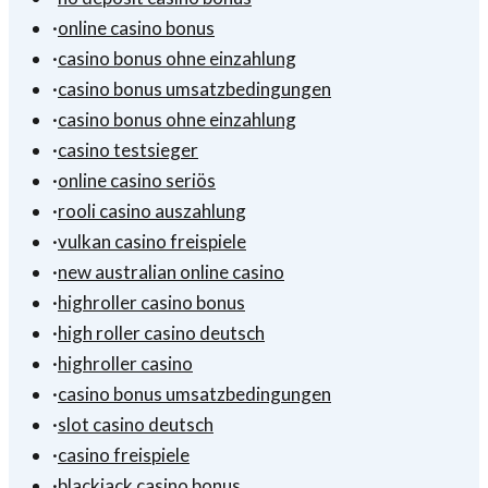
·
online casino bonus
·
casino bonus ohne einzahlung
·
casino bonus umsatzbedingungen
·
casino bonus ohne einzahlung
·
casino testsieger
·
online casino seriös
·
rooli casino auszahlung
·
vulkan casino freispiele
·
new australian online casino
·
highroller casino bonus
·
high roller casino deutsch
·
highroller casino
·
casino bonus umsatzbedingungen
·
slot casino deutsch
·
casino freispiele
·
blackjack casino bonus