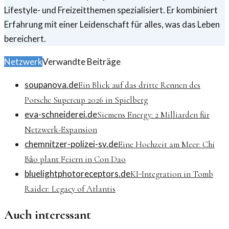
Lifestyle- und Freizeitthemen spezialisiert. Er kombiniert
Erfahrung mit einer Leidenschaft für alles, was das Leben
bereichert.
Netzwerk
Verwandte Beiträge
soupanova.de
Ein Blick auf das dritte Rennen des
Porsche Supercup 2026 in Spielberg
eva-schneiderei.de
Siemens Energy: 2 Milliarden für
Netzwerk-Expansion
chemnitzer-polizei-sv.de
Eine Hochzeit am Meer: Chi
Bảo plant Feiern in Con Dao
bluelightphotoreceptors.de
KI-Integration in Tomb
Raider: Legacy of Atlantis
Auch interessant