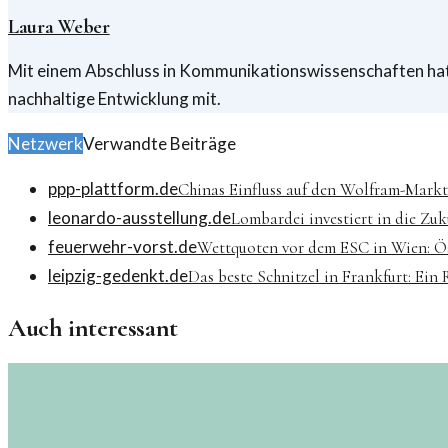
Laura Weber
Mit einem Abschluss in Kommunikationswissenschaften hat L
nachhaltige Entwicklung mit.
Netzwerk
Verwandte Beiträge
ppp-plattform.de
Chinas Einfluss auf den Wolfram-Markt
leonardo-ausstellung.de
Lombardei investiert in die Z
feuerwehr-vorst.de
Wettquoten vor dem ESC in Wien: Ö
leipzig-gedenkt.de
Das beste Schnitzel in Frankfurt: Ein
Auch interessant